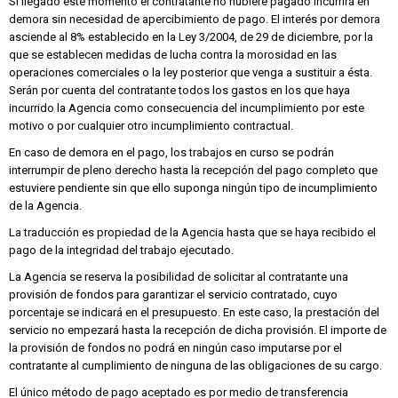
Si llegado este momento el contratante no hubiere pagado incurrirá en
demora sin necesidad de apercibimiento de pago. El interés por demora
asciende al 8% establecido en la Ley 3/2004, de 29 de diciembre, por la
que se establecen medidas de lucha contra la morosidad en las
operaciones comerciales o la ley posterior que venga a sustituir a ésta.
Serán por cuenta del contratante todos los gastos en los que haya
incurrido la Agencia como consecuencia del incumplimiento por este
motivo o por cualquier otro incumplimiento contractual.
En caso de demora en el pago, los trabajos en curso se podrán
interrumpir de pleno derecho hasta la recepción del pago completo que
estuviere pendiente sin que ello suponga ningún tipo de incumplimiento
de la Agencia.
La traducción es propiedad de la Agencia hasta que se haya recibido el
pago de la integridad del trabajo ejecutado.
La Agencia se reserva la posibilidad de solicitar al contratante una
provisión de fondos para garantizar el servicio contratado, cuyo
porcentaje se indicará en el presupuesto. En este caso, la prestación del
servicio no empezará hasta la recepción de dicha provisión. El importe de
la provisión de fondos no podrá en ningún caso imputarse por el
contratante al cumplimiento de ninguna de las obligaciones de su cargo.
El único método de pago aceptado es por medio de transferencia